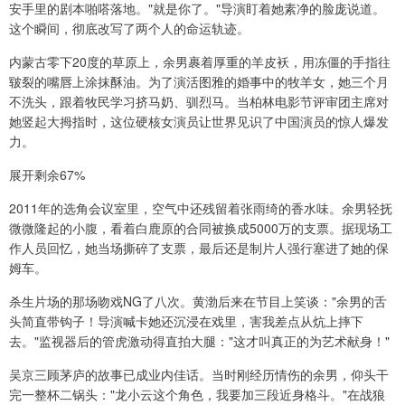
安手里的剧本啪嗒落地。"就是你了。"导演盯着她素净的脸庞说道。
这个瞬间，彻底改写了两个人的命运轨迹。
内蒙古零下20度的草原上，余男裹着厚重的羊皮袄，用冻僵的手指往
皲裂的嘴唇上涂抹酥油。为了演活图雅的婚事中的牧羊女，她三个月
不洗头，跟着牧民学习挤马奶、驯烈马。当柏林电影节评审团主席对
她竖起大拇指时，这位硬核女演员让世界见识了中国演员的惊人爆发
力。
展开剩余67%
2011年的选角会议室里，空气中还残留着张雨绮的香水味。余男轻抚
微微隆起的小腹，看着白鹿原的合同被换成5000万的支票。据现场工
作人员回忆，她当场撕碎了支票，最后还是制片人强行塞进了她的保
姆车。
杀生片场的那场吻戏NG了八次。黄渤后来在节目上笑谈："余男的舌
头简直带钩子！导演喊卡她还沉浸在戏里，害我差点从炕上摔下
去。"监视器后的管虎激动得直拍大腿："这才叫真正的为艺术献身！"
吴京三顾茅庐的故事已成业内佳话。当时刚经历情伤的余男，仰头干
完一整杯二锅头："龙小云这个角色，我要加三段近身格斗。"在战狼