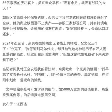
56亿票房的庆功宴上，吴京当众举杯："没有余男，就没有战狼的今
天！"
朝阳区某高端小区保安透露，余男买下顶层复式时眼睛都没眨就付了
全款。她的商业版图远不止房产——参股三家影视公司，持有跨境电
商平台可观股份。金融圈的朋友打趣道："她家保险柜里，金条比口红
还多。"
2024年圣诞节，余男在微博晒出无名指上的钻戒，配文仅三个
字："办完了。"狗仔追到马尔代夫，却只拍到她与神秘男子在私人游
艇垂钓的画面。粉丝们在超话里沸腾："姐姐这是把婚礼钱省下来买游
艇了吧？"
当记者问及对王全安现状的看法时，余男吐出一个完美的烟圈："我早
忘了支票长什么样。"转身时，那件价值不菲的香奈儿高定裙摆，在夕
阳中划出一道锐利的弧线。
（文中暗藏多处可引发讨论的细节，如5000万支票的价值换算、商业
投资案例等，为后续报道预留空间）
发布于：江西省