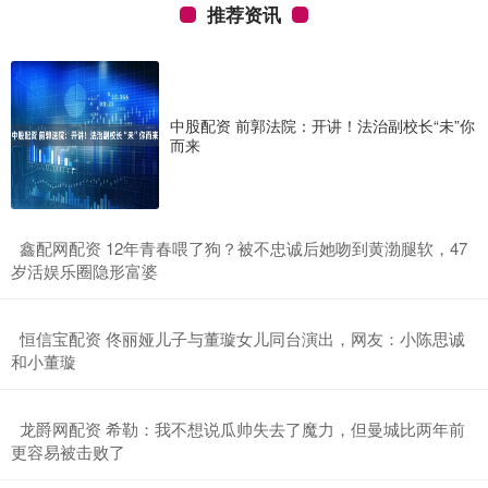
推荐资讯
中股配资 前郭法院：开讲！法治副校长“未”你
而来
​鑫配网配资 12年青春喂了狗？被不忠诚后她吻到黄渤腿软，47
岁活娱乐圈隐形富婆
​恒信宝配资 佟丽娅儿子与董璇女儿同台演出，网友：小陈思诚
和小董璇
​龙爵网配资 希勒：我不想说瓜帅失去了魔力，但曼城比两年前
更容易被击败了