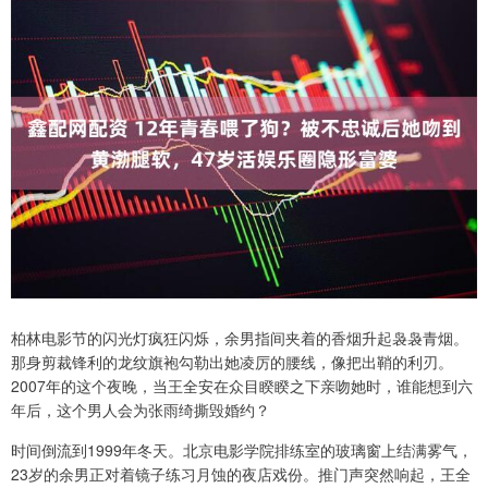
柏林电影节的闪光灯疯狂闪烁，余男指间夹着的香烟升起袅袅青烟。
那身剪裁锋利的龙纹旗袍勾勒出她凌厉的腰线，像把出鞘的利刃。
2007年的这个夜晚，当王全安在众目睽睽之下亲吻她时，谁能想到六
年后，这个男人会为张雨绮撕毁婚约？
时间倒流到1999年冬天。北京电影学院排练室的玻璃窗上结满雾气，
23岁的余男正对着镜子练习月蚀的夜店戏份。推门声突然响起，王全