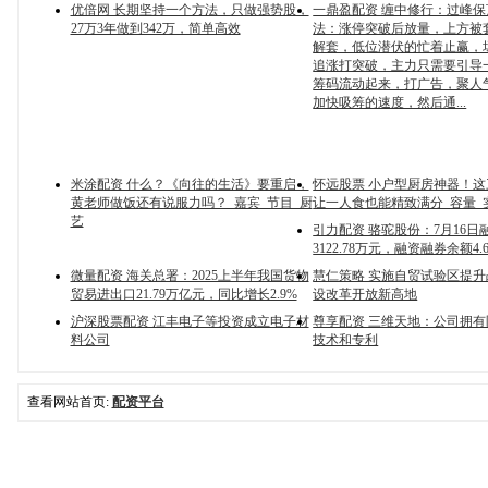
优倍网 长期坚持一个方法，只做强势股，
一鼎盈配资 缠中修行：过峰保
27万3年做到342万，简单高效
法：涨停突破后放量，上方被
解套，低位潜伏的忙着止赢，
追涨打突破，主力只需要引导
筹码流动起来，打广告，聚人
加快吸筹的速度，然后通...
米涂配资 什么？《向往的生活》要重启，
怀远股票 小户型厨房神器！
黄老师做饭还有说服力吗？_嘉宾_节目_厨
让一人食也能精致满分_容量_
艺
引力配资 骆驼股份：7月16日
3122.78万元，融资融券余额4.
微量配资 海关总署：2025上半年我国货物
慧仁策略 实施自贸试验区提
贸易进出口21.79万亿元，同比增长2.9%
设改革开放新高地
沪深股票配资 江丰电子等投资成立电子材
尊享配资 三维天地：公司拥
料公司
技术和专利
查看网站首页:
配资平台