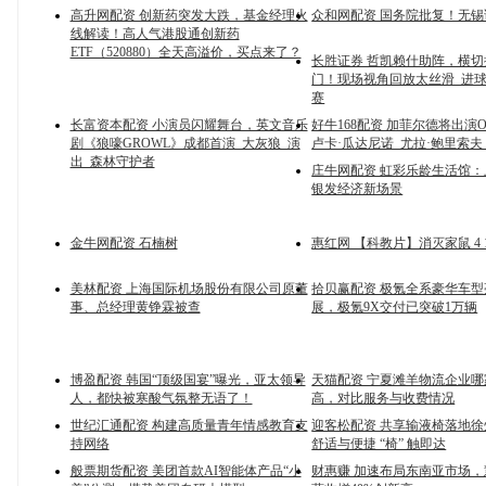
高升网配资 创新药突发大跌，基金经理火
众和网配资 国务院批复！无锡
线解读！高人气港股通创新药
ETF（520880）全天高溢价，买点来了？
长胜证券 哲凯赖什助阵，横
门！现场视角回放太丝滑_进球
赛
长富资本配资 小演员闪耀舞台，英文音乐
好牛168配资 加菲尔德将出演Op
剧《狼嚎GROWL》成都首演_大灰狼_演
卢卡·瓜达尼诺_尤拉·鲍里索夫
出_森林守护者
庄牛网配资 虹彩乐龄生活馆
银发经济新场景
金牛网配资 石楠树
惠红网 【科教片】消灭家鼠 4 1
美林配资 上海国际机场股份有限公司原董
拾贝赢配资 极氪全系豪华车
事、总经理黄铮霖被查
展，极氪9X交付已突破1万辆
博盈配资 韩国“顶级国宴”曝光，亚太领导
天猫配资 宁夏滩羊物流企业
人，都快被寒酸气氛整无语了！
高，对比服务与收费情况
世纪汇通配资 构建高质量青年情感教育支
迎客松配资 共享输液椅落地
持网络
舒适与便捷 “椅” 触即达
般票期货配资 美团首款AI智能体产品“小
财惠赚 加速布局东南亚市场