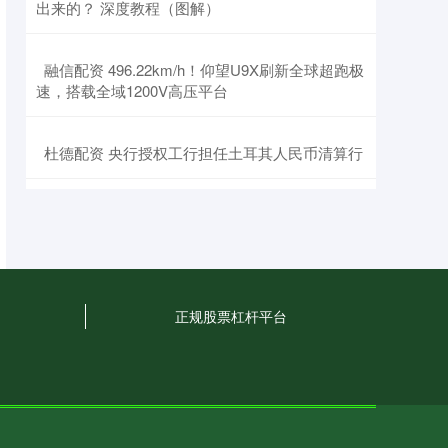
出来的？ 深度教程（图解）
​融信配资 496.22km/h！仰望U9X刷新全球超跑极
速，搭载全域1200V高压平台
​杜德配资 央行授权工行担任土耳其人民币清算行
正规股票杠杆平台