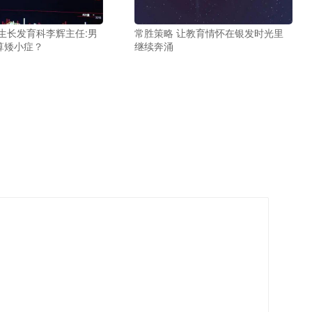
生长发育科李辉主任:男
常胜策略 让教育情怀在银发时光里
算矮小症？
继续奔涌