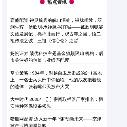
热点资讯
嘉盛配资 钟灵毓秀的皖山深处，禅脉相续，双
刹生辉，信欣明·承禅脉·兴宜城——戴欣明赋能
文旅发展记，循禅脉而行，观古寺之幽，悟二
祖传法之诚、三祖《信心铭》之哲
扬帆证券 绩优科技主题基金频频限购 机构：后
市关注标的估值与业绩匹配度
掌心策略 1984年，对越自卫反击战的211高地
上，一名士兵头部中弹牺牲，他的战友抱着他
的遗体，张着嘴仰天放声大哭
大牛时代 2025年辽宁密闭取样器厂家排名：恒
安特种环保设备领先
猎股网配资 迈入新十年 “链”动新未来——京津
冀产业协同展新貌