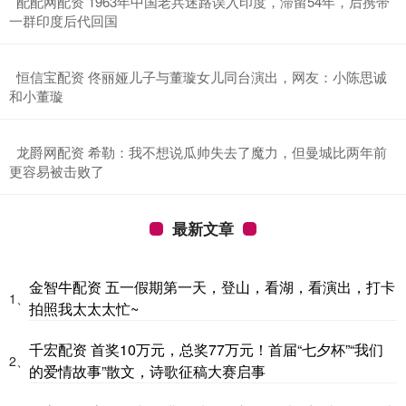
​配配网配资 1963年中国老兵迷路误入印度，滞留54年，后携带
一群印度后代回国
​恒信宝配资 佟丽娅儿子与董璇女儿同台演出，网友：小陈思诚
和小董璇
​龙爵网配资 希勒：我不想说瓜帅失去了魔力，但曼城比两年前
更容易被击败了
最新文章
金智牛配资 五一假期第一天，登山，看湖，看演出，打卡
1、
拍照我太太太忙~
千宏配资 首奖10万元，总奖77万元！首届“七夕杯”“我们
2、
的爱情故事”散文，诗歌征稿大赛启事