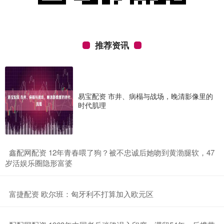
推荐资讯
易宝配资 市井、病榻与战场，晚清影像里的
时代肌理
​鑫配网配资 12年青春喂了狗？被不忠诚后她吻到黄渤腿软，47
岁活娱乐圈隐形富婆
​富捷配资 欧尔班：匈牙利不打算加入欧元区