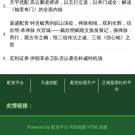
天宇优配 高云鹏老师讲，以五行立道，以奇门成全：解读
3、
《袖里奇门》的全面内核
嘉盛配资 钟灵毓秀的皖山深处，禅脉相续，双刹生辉，信
欣明·承禅脉·兴宜城——戴欣明赋能文旅发展记，循禅脉
4、
而行，观古寺之幽，悟二祖传法之诚、三祖《信心铭》之
哲
宏利证券 伊朗革命卫队否认袭击科威特机场
5、
配资平台
天盛优配
配资炒股开户
正规股票杠杆平
台
友情链接：
Powered by
配资平台
RSS地图
HTML地图